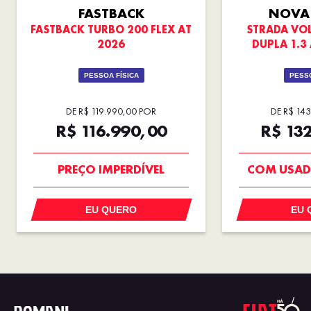
FASTBACK
NOVA
FASTBACK TURBO 200 FLEX AT
STRADA VO
2026
DUPLA 1.3 
PESSOA FÍSICA
PESSO
DE R$ 119.990,00 POR
DE R$ 14
R$ 116.990,00
R$ 13
OPORTUNIDADE
SUPER 
PREÇO IMPERDÍVEL
COM USAD
EU QUERO
EU 